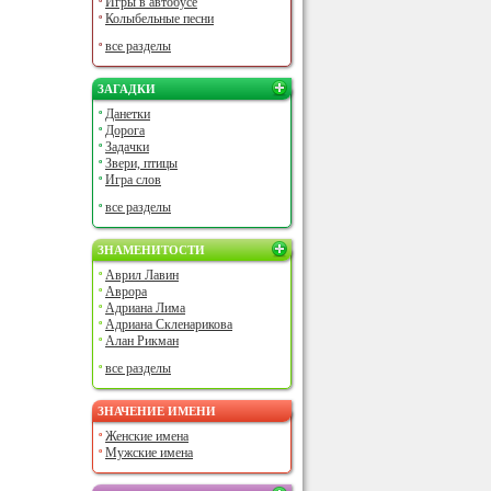
Игры в автобусе
Колыбельные песни
все разделы
ЗАГАДКИ
Данетки
Дорога
Задачки
Звери, птицы
Игра слов
все разделы
ЗНАМЕНИТОСТИ
Аврил Лавин
Аврора
Адриана Лима
Адриана Скленарикова
Алан Рикман
все разделы
ЗНАЧЕНИЕ ИМЕНИ
Женские имена
Мужские имена