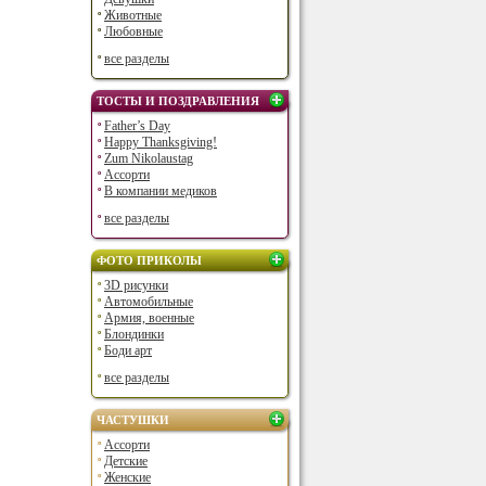
Животные
Любовные
все разделы
ТОСТЫ И ПОЗДРАВЛЕНИЯ
Father’s Day
Happy Thanksgiving!
Zum Nikolaustag
Ассорти
В компании медиков
все разделы
ФОТО ПРИКОЛЫ
3D рисунки
Автомобильные
Армия, военные
Блондинки
Боди арт
все разделы
ЧАСТУШКИ
Ассорти
Детские
Женские