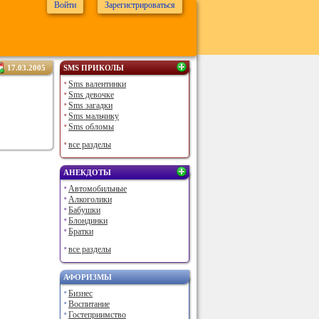
Войти
Зарегистрироваться
17.03.2005
SMS ПРИКОЛЫ
Sms валентинки
Sms девочке
Sms загадки
Sms мальчику
Sms обломы
все разделы
АНЕКДОТЫ
Автомобильные
Алкоголики
Бабушки
Блондинки
Братки
все разделы
АФОРИЗМЫ
Бизнес
Воспитание
Гостеприимство