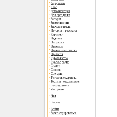
Афоризмы
Блог
Демотиваторы
Для праздника
Загадки
Знаменитости
Значение имени
Истории и рассказы
Картинки
Надписи
Открытки
Приколы
Прикольные стишки
Приметы
Ругательства
Русское радио
Сказки
Сонник
Сценарии
Текстовые картинки
Тосты и поздравления
Фото приколы
Частушки
Чат
Форум
Войти
Зарегистрироваться