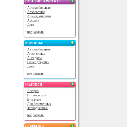
ИСТОРИИ И РАССКАЗЫ
Автомобильные
Алкоголики
Армия, милиция
Ассорти
Дети
все разделы
КАРТИНКИ
Автомобильные
Алкоголики
Анекдоты
Голые девушки
Дети
все разделы
НАДПИСИ
Ассорти
В транспорте
В туалете
Для беременных
Злободневные
все разделы
ОТКРЫТКИ