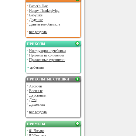
Father’s Day
Happy Thanksgiving
Бабушке
Дедушке
День автомобилиста
все разделы
ПРИКОЛЫ
Инструкции и учебники
Приколы из сочинений
Прикольные страшилки
добавить
ПРИКОЛЬНЫЕ СТИШКИ
Ассорти
Военные
Двустишия
Дети
Душевные
все разделы
ПРИМЕТЫ
01'Январь
02'Февраль