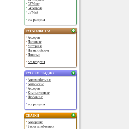
03'Март
04'Апрель
05'Май
все разделы
РУГАТЕЛЬСТВА
Ассорти
Ласковые
Матерные
На английском
Пошлые
все разделы
РУССКОЕ РАДИО
Автомобильные
Армейские
Ассорти
Компьютерные
Любовные
все разделы
СКАЗКИ
Авторские
Басни и побасенки