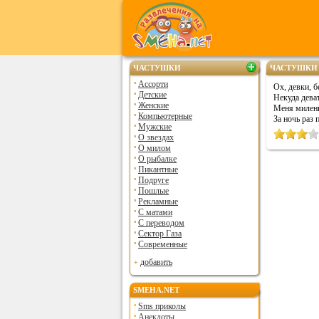
ЧАСТУШКИ
ЧАСТУШКИ 
Ассорти
Ох, девки, б
Детские
Hекуда деват
Женские
Меня милень
Компьютерные
За ночь раз 
Мужские
О звездах
О милом
О рыбалке
Пикантные
Подруге
Пошлые
Рекламные
С матами
С переводом
Сектор Газа
Современные
добавить
SMEHA.NET
Sms приколы
Анекдоты