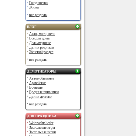
Государство
Жизнь
все разделы
БЛОГ
Авто, мото, вело
Все для дома
Дела амурные
Дети и родители
Женский раздел
все разделы
ДЕМОТИВАТОРЫ
Автомобильные
Армейские
Военные
Вредные привычки
Дети и детство
все разделы
ДЛЯ ПРАЗДНИКА
Weihnachtslieder
Застольные игры
Застольные песни