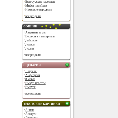
Белорусские народные
Мифы индейцев
Немецкие народные
все разделы
СОННИК
Азартные игры
Вещества и материалы
Действие
Деньги
Десерт
все разделы
СЦЕНАРИИ
1 апреля
23 февраля
8 марта
Выкуп невесты
Выпуск
все разделы
ТЕКСТОВЫЕ КАРТИНКИ
Аниме
Ассорти
Девушки