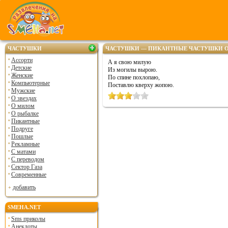
ЧАСТУШКИ
ЧАСТУШКИ — ПИКАНТНЫЕ ЧАСТУШКИ 
Ассорти
А я свою милую
Детские
Из могилы вырою.
Женские
По спине похлопаю,
Компьютерные
Поставлю кверху жопою.
Мужские
О звездах
О милом
О рыбалке
Пикантные
Подруге
Пошлые
Рекламные
С матами
С переводом
Сектор Газа
Современные
добавить
SMEHA.NET
Sms приколы
Анекдоты