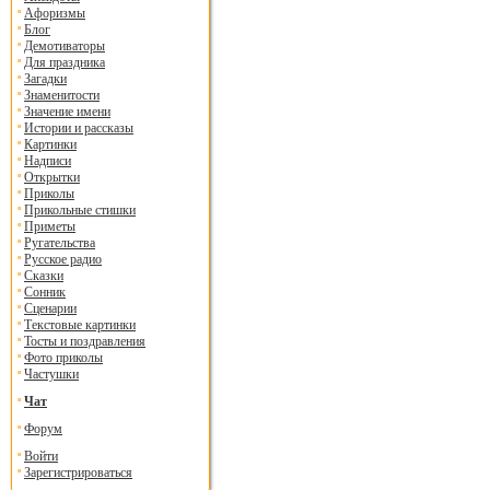
Афоризмы
Блог
Демотиваторы
Для праздника
Загадки
Знаменитости
Значение имени
Истории и рассказы
Картинки
Надписи
Открытки
Приколы
Прикольные стишки
Приметы
Ругательства
Русское радио
Сказки
Сонник
Сценарии
Текстовые картинки
Тосты и поздравления
Фото приколы
Частушки
Чат
Форум
Войти
Зарегистрироваться