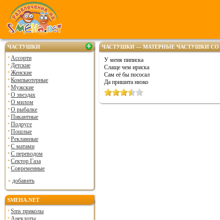
ЧАСТУШКИ
ЧАСТУШКИ — МАТЕРНЫЕ ЧАСТУШКИ СО
Ассорти
У меня пиписка
Детские
Слаще чем ириска
Женские
Сам её бы пососал
Компьютерные
Да пришита низко
Мужские
О звездах
О милом
О рыбалке
Пикантные
Подруге
Пошлые
Рекламные
С матами
С переводом
Сектор Газа
Современные
добавить
SMEHA.NET
Sms приколы
Анекдоты