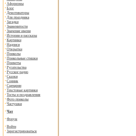
Афоризмы
Блог
Демотиваторы
Для праздника
Загадки
Знаменитости
Значение имени
Истории и рассказы
Картинки
Надписи
Открытки
Приколы
Прикольные стишки
Приметы
Ругательства
Русское радио
Сказки
Сонник
Сценарии
Текстовые картинки
Тосты и поздравления
Фото приколы
Частушки
Чат
Форум
Войти
Зарегистрироваться