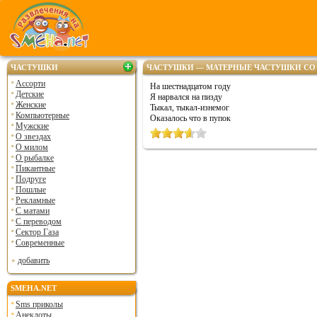
ЧАСТУШКИ
ЧАСТУШКИ — МАТЕРНЫЕ ЧАСТУШКИ СО
Ассорти
На шестнадцатом году
Детские
Я нарвался на пизду
Женские
Тыкал, тыкал-изнемог
Компьютерные
Оказалось что в пупок
Мужские
О звездах
О милом
О рыбалке
Пикантные
Подруге
Пошлые
Рекламные
С матами
С переводом
Сектор Газа
Современные
добавить
SMEHA.NET
Sms приколы
Анекдоты