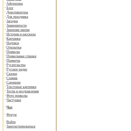
Афоризмы
Блог
Демотиваторы
Для праздника
Загадки
Знаменитости
Значение имени
Истории и рассказы
Картинки
Надписи
Открытки
Приколы
Прикольные стишки
Приметы
Ругательства
Русское радио
Сказки
Сонник
Сценарии
Текстовые картинки
Тосты и поздравления
Фото приколы
Частушки
Чат
Форум
Войти
Зарегистрироваться