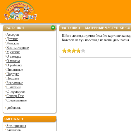
ЧАСТУШКИ
ЧАСТУШКИ — МАТЕРНЫЕ ЧАСТУШКИ СО
Ассорти
Шёл я лесом,встретил беса,бес картошечка вар
Детские
Котелок на хуй повесил,а из жопы дым валил
Женские
Компьютерные
Мужские
О звездах
О милом
О рыбалке
Пикантные
Подруге
Пошлые
Рекламные
С матами
С переводом
Сектор Газа
Современные
добавить
SMEHA.NET
Sms приколы
Анекдоты