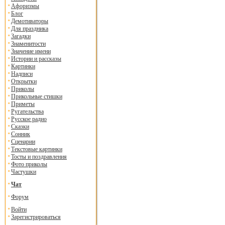
Афоризмы
Блог
Демотиваторы
Для праздника
Загадки
Знаменитости
Значение имени
Истории и рассказы
Картинки
Надписи
Открытки
Приколы
Прикольные стишки
Приметы
Ругательства
Русское радио
Сказки
Сонник
Сценарии
Текстовые картинки
Тосты и поздравления
Фото приколы
Частушки
Чат
Форум
Войти
Зарегистрироваться