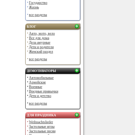
Государство
Жизнь
все разделы
БЛОГ
Авто, мото, вело
Все для дома
Дела амурные
Дети и родители
Женский раздел
все разделы
ДЕМОТИВАТОРЫ
Автомобильные
Армейские
Военные
Вредные привычки
Дети и детство
все разделы
ДЛЯ ПРАЗДНИКА
Weihnachtslieder
Застольные игры
Застольные песни