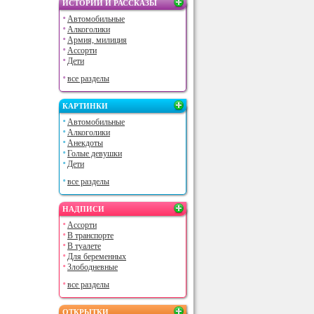
ИСТОРИИ И РАССКАЗЫ
Автомобильные
Алкоголики
Армия, милиция
Ассорти
Дети
все разделы
КАРТИНКИ
Автомобильные
Алкоголики
Анекдоты
Голые девушки
Дети
все разделы
НАДПИСИ
Ассорти
В транспорте
В туалете
Для беременных
Злободневные
все разделы
ОТКРЫТКИ