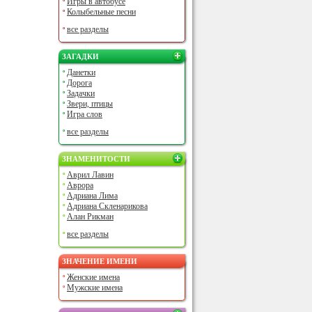
Игры в автобусе
Колыбельные песни
все разделы
ЗАГАДКИ
Данетки
Дорога
Задачки
Звери, птицы
Игра слов
все разделы
ЗНАМЕНИТОСТИ
Аврил Лавин
Аврора
Адриана Лима
Адриана Скленарикова
Алан Рикман
все разделы
ЗНАЧЕНИЕ ИМЕНИ
Женские имена
Мужские имена