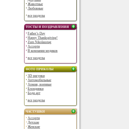
Животные
Любовные
все разделы
ТОСТЫ И ПОЗДРАВЛЕНИЯ
Father’s Day
Happy Thanksgiving!
Zum Nikolaustag
Ассорти
В компании медиков
все разделы
ФОТО ПРИКОЛЫ
3D рисунки
Автомобильные
Армия, военные
Блондинки
Боди арт
все разделы
ЧАСТУШКИ
Ассорти
Детские
Женские