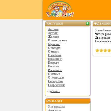
ЧАСТУШКИ
ЧАСТУШКИ 
Ассорти
У моей мил
Детские
Четыре руба
Женские
Два пояса и
Компьютерные
Перемена ка
Мужские
О звездах
О милом
О рыбалке
Пикантные
Подруге
Пошлые
Рекламные
С матами
С переводом
Сектор Газа
Современные
добавить
SMEHA.NET
Sms приколы
Анекдоты