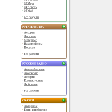
03'Март
04'Апрель
05'Май
все разделы
РУГАТЕЛЬСТВА
Ассорти
Ласковые
Матерные
На английском
Пошлые
все разделы
РУССКОЕ РАДИО
Автомобильные
Армейские
Ассорти
Компьютерные
Любовные
все разделы
СКАЗКИ
Авторские
Басни и побасенки