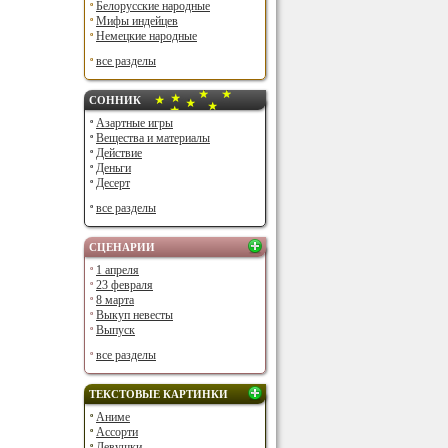
Белорусские народные
Мифы индейцев
Немецкие народные
все разделы
СОННИК
Азартные игры
Вещества и материалы
Действие
Деньги
Десерт
все разделы
СЦЕНАРИИ
1 апреля
23 февраля
8 марта
Выкуп невесты
Выпуск
все разделы
ТЕКСТОВЫЕ КАРТИНКИ
Аниме
Ассорти
Девушки