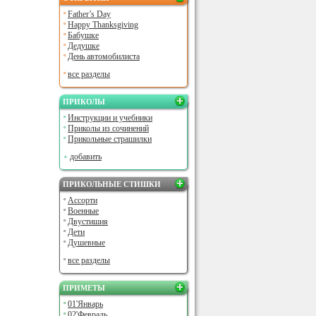
Father’s Day
Happy Thanksgiving
Бабушке
Дедушке
День автомобилиста
все разделы
ПРИКОЛЫ
Инструкции и учебники
Приколы из сочинений
Прикольные страшилки
добавить
ПРИКОЛЬНЫЕ СТИШКИ
Ассорти
Военные
Двустишия
Дети
Душевные
все разделы
ПРИМЕТЫ
01'Январь
02'Февраль