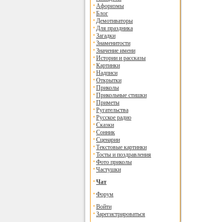
Афоризмы
Блог
Демотиваторы
Для праздника
Загадки
Знаменитости
Значение имени
Истории и рассказы
Картинки
Надписи
Открытки
Приколы
Прикольные стишки
Приметы
Ругательства
Русское радио
Сказки
Сонник
Сценарии
Текстовые картинки
Тосты и поздравления
Фото приколы
Частушки
Чат
Форум
Войти
Зарегистрироваться