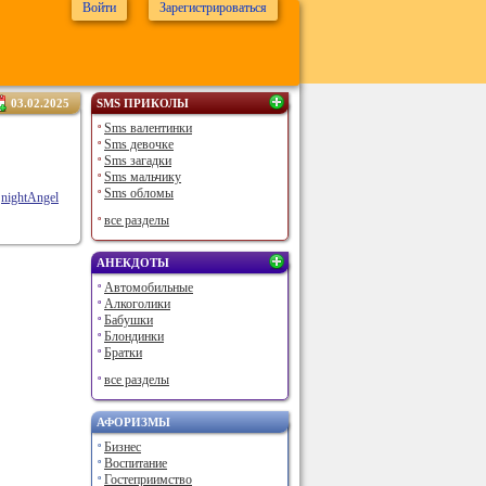
Войти
Зарегистрироваться
03.02.2025
SMS ПРИКОЛЫ
Sms валентинки
Sms девочке
Sms загадки
Sms мальчику
Sms обломы
nightAngel
все разделы
АНЕКДОТЫ
Автомобильные
Алкоголики
Бабушки
Блондинки
Братки
все разделы
АФОРИЗМЫ
Бизнес
Воспитание
Гостеприимство