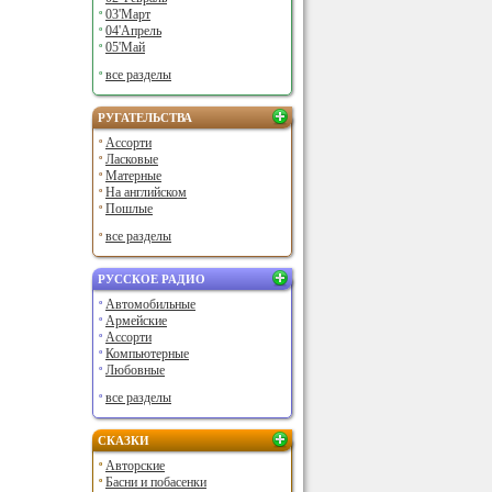
03'Март
04'Апрель
05'Май
все разделы
РУГАТЕЛЬСТВА
Ассорти
Ласковые
Матерные
На английском
Пошлые
все разделы
РУССКОЕ РАДИО
Автомобильные
Армейские
Ассорти
Компьютерные
Любовные
все разделы
СКАЗКИ
Авторские
Басни и побасенки