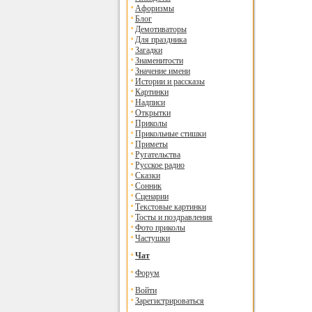
Афоризмы
Блог
Демотиваторы
Для праздника
Загадки
Знаменитости
Значение имени
Истории и рассказы
Картинки
Надписи
Открытки
Приколы
Прикольные стишки
Приметы
Ругательства
Русское радио
Сказки
Сонник
Сценарии
Текстовые картинки
Тосты и поздравления
Фото приколы
Частушки
Чат
Форум
Войти
Зарегистрироваться