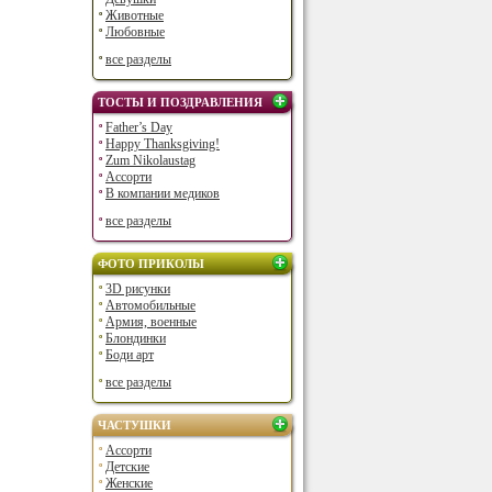
Животные
Любовные
все разделы
ТОСТЫ И ПОЗДРАВЛЕНИЯ
Father’s Day
Happy Thanksgiving!
Zum Nikolaustag
Ассорти
В компании медиков
все разделы
ФОТО ПРИКОЛЫ
3D рисунки
Автомобильные
Армия, военные
Блондинки
Боди арт
все разделы
ЧАСТУШКИ
Ассорти
Детские
Женские