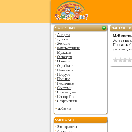
ЧАСТУШКИ
ЧАСТУШКИ 
Ассорти
Мой милёно
Детские
Хоть за пазу
Женские
Положила б 
Компьютерные
Да боюсь, ч
Мужские
О звездах
О милом
О рыбалке
Пикантные
Подруге
Пошлые
Рекламные
С матами
С переводом
Сектор Газа
Современные
добавить
SMEHA.NET
Sms приколы
Анекдоты