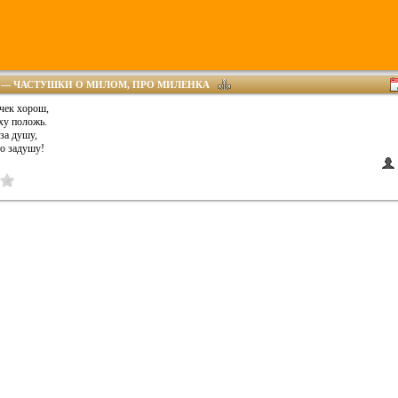
— ЧАСТУШКИ О МИЛОМ, ПРО МИЛЕНКА
чек хорош,
ху положь.
за душу,
то задушу!