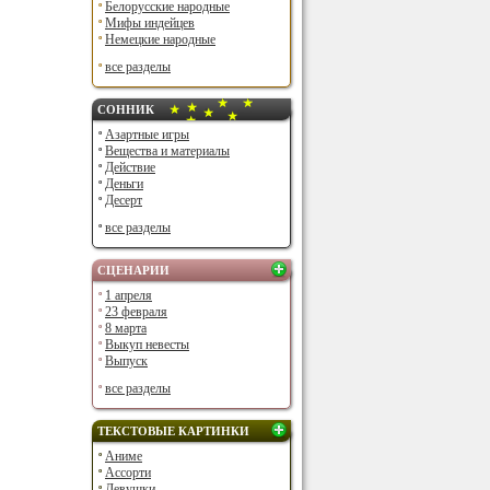
Белорусские народные
Мифы индейцев
Немецкие народные
все разделы
СОННИК
Азартные игры
Вещества и материалы
Действие
Деньги
Десерт
все разделы
СЦЕНАРИИ
1 апреля
23 февраля
8 марта
Выкуп невесты
Выпуск
все разделы
ТЕКСТОВЫЕ КАРТИНКИ
Аниме
Ассорти
Девушки