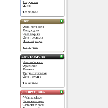
Государство
Жизнь
все разделы
БЛОГ
Авто, мото, вело
Все для дома
Дела амурные
Дети и родители
Женский раздел
все разделы
ДЕМОТИВАТОРЫ
Автомобильные
Армейские
Военные
Вредные привычки
Дети и детство
все разделы
ДЛЯ ПРАЗДНИКА
Weihnachtslieder
Застольные игры
Застольные песни