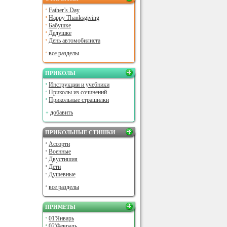
Father’s Day
Happy Thanksgiving
Бабушке
Дедушке
День автомобилиста
все разделы
ПРИКОЛЫ
Инструкции и учебники
Приколы из сочинений
Прикольные страшилки
добавить
ПРИКОЛЬНЫЕ СТИШКИ
Ассорти
Военные
Двустишия
Дети
Душевные
все разделы
ПРИМЕТЫ
01'Январь
02'Февраль