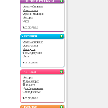
ИСТОРИИ И РАССКАЗЫ
Автомобильные
Алкоголики
Армия, милиция
Ассорти
Дети
все разделы
КАРТИНКИ
Автомобильные
Алкоголики
Анекдоты
Голые девушки
Дети
все разделы
НАДПИСИ
Ассорти
В транспорте
В туалете
Для беременных
Злободневные
все разделы
ОТКРЫТКИ