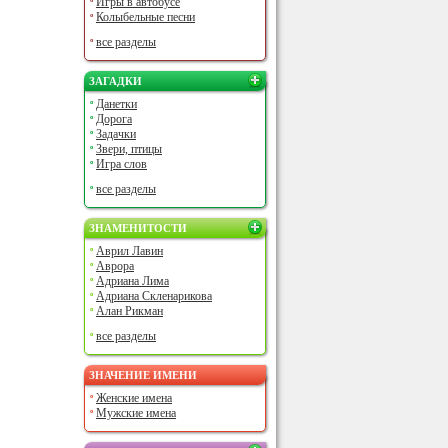
Игры в автобусе
Колыбельные песни
все разделы
ЗАГАДКИ
Данетки
Дорога
Задачки
Звери, птицы
Игра слов
все разделы
ЗНАМЕНИТОСТИ
Аврил Лавин
Аврора
Адриана Лима
Адриана Скленарикова
Алан Рикман
все разделы
ЗНАЧЕНИЕ ИМЕНИ
Женские имена
Мужские имена